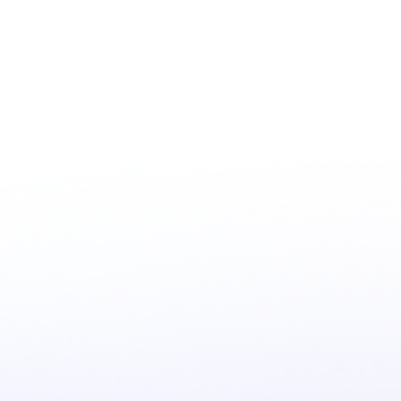
Location
Leipzig / West
Date
Jul 2, 2026 3:10 PM