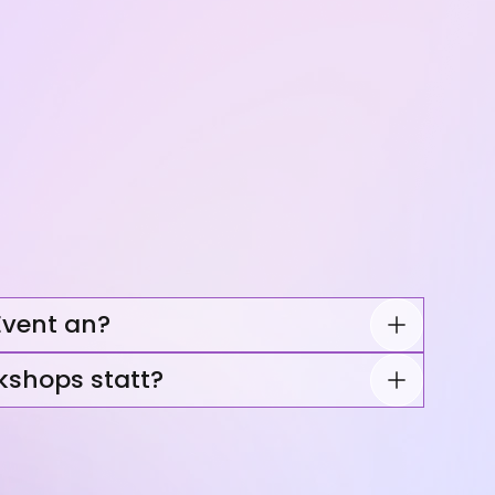
Event an?
kshops statt?