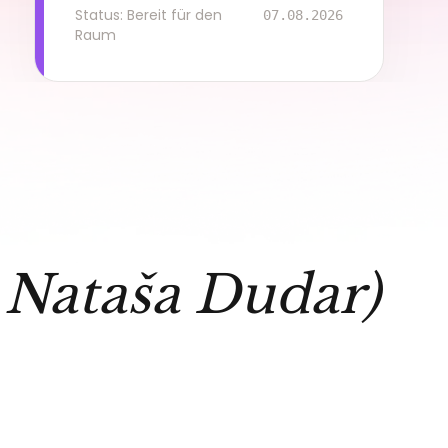
Status: Bereit für den
07.08.2026
Raum
t
Nataša Dudar
)